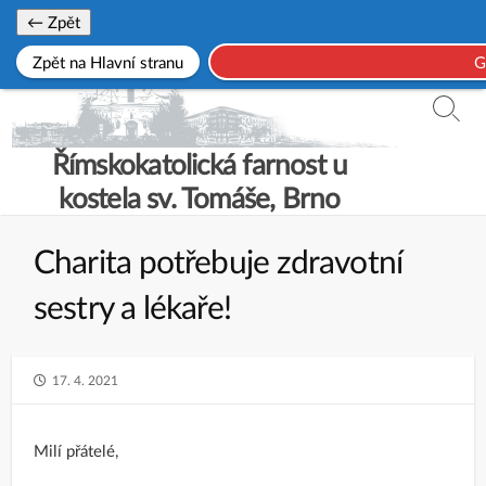
Skip
← Zpět
to
Zpět na Hlavní stranu
G
content
Searc
Toggl
Římskokatolická farnost u
kostela sv. Tomáše, Brno
Charita potřebuje zdravotní
sestry a lékaře!
PUBLISHED
17. 4. 2021
DATE
Milí přátelé,