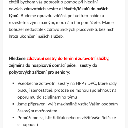
chtěli bychom vás poprosit o pomoc při hledání
nových
zdravotních sester a lékařek/lékařů do našich
týmů.
Budeme opravdu vděčni, pokud tuto nabídku
rozešlete svým známým,
moc nám tím pomůžete. Máme
bohužel nedostatek zdravotnických pracovníků, bez nich
hrozí ukončení našich služeb.
Hledáme
zdravotní sestr
y
do terénní zdravotní služby
,
zejména do hospicové domácí péče, i sestry do
pobytových zařízení pro seniory:
Všeobecné zdravotní sestry na HPP i DPČ, které rády
pracují samostatně, protože se mohou spolehnout na
oporu multidisciplinárního týmu
Jsme připraveni vyjít maximálně vstříc Vašim osobním
časovým možnostem
Pomůžeme zajistit řidičák nebo osvěžit Vaše řidičské
schopnosti