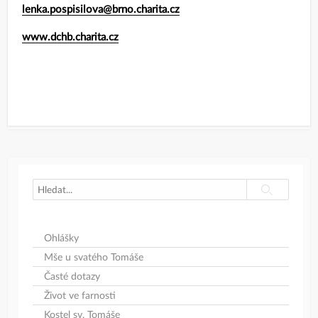
lenka.pospisilova@brno.charita.cz
www.dchb.charita.cz
Search
Search
Ohlášky
Mše u svatého Tomáše
Časté dotazy
Život ve farnosti
Kostel sv. Tomáše