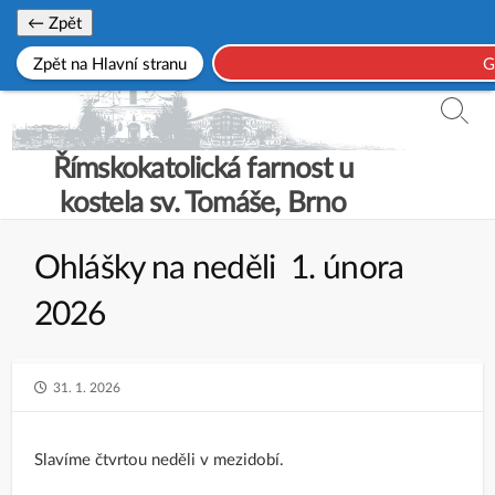
Skip
← Zpět
to
Zpět na Hlavní stranu
G
content
Searc
Toggl
Římskokatolická farnost u
kostela sv. Tomáše, Brno
Ohlášky na neděli 1. února
2026
PUBLISHED
31. 1. 2026
DATE
Slavíme čtvrtou neděli v mezidobí.