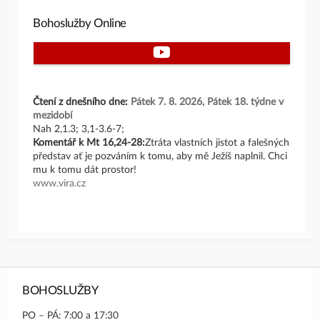
Bohoslužby Online
Youtube
Čtení z dnešního dne:
Pátek 7. 8. 2026, Pátek 18. týdne v
mezidobí
Nah 2,1.3; 3,1-3.6-7;
Komentář k Mt 16,24-28:
Ztráta vlastních jistot a falešných
představ ať je pozváním k tomu, aby mě Ježíš naplnil. Chci
mu k tomu dát prostor!
www.vira.cz
BOHOSLUŽBY
PO – PÁ: 7:00 a 17:30