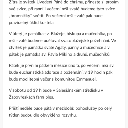
Zítra je svátek Uvedení Páně do chrámu, přineste si prosím
své svíce, při ranní i večerní mši svaté budeme tyto svíce
„hromničky“ světit. Po večerní mši svaté pak bude
pravidelný úklid kostela.
V úterý je památka sv. Blažeje, biskupa a mučedníka, po
mši svaté budeme udělovat svatoblažejské požehnání. Ve
čtvrtek je památka svaté Agáty, panny a mučednice a v
pátek je památka sv. Pavla Mikiho a druhů, mučedníků.
Pátek je prvním pátkem měsíce února, po večerní mši sv.
bude eucharistická adorace a požehnání, v 19 hodin pak
bude modlitební večer s komunitou Emmanuel.
V sobotu od 19 h bude v Salesiánském středisku v
Žabovřeskách farní ples.
Příští neděle bude pátá v mezidobí; bohoslužby po celý
týden budou dle obvyklého rozvrhu.