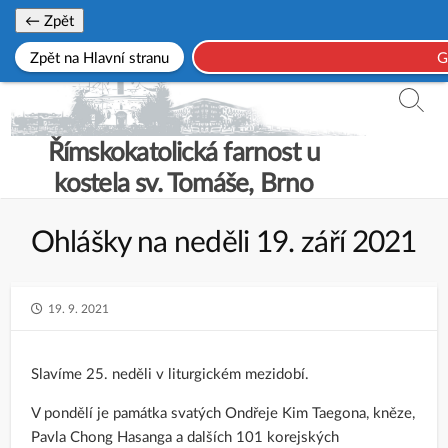
Skip
← Zpět
to
Zpět na Hlavní stranu
G
content
Searc
Toggl
Římskokatolická farnost u
kostela sv. Tomáše, Brno
Ohlášky na neděli 19. září 2021
PUBLISHED
19. 9. 2021
DATE
Slavíme 25. neděli v liturgickém mezidobí.
V pondělí je památka svatých Ondřeje Kim Taegona, kněze,
Pavla Chong Hasanga a dalších 101 korejských