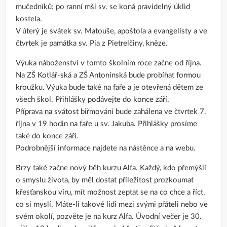
mučedníků; po ranní mši sv. se koná pravidelný úklid
kostela.
V úterý je svátek sv. Matouše, apoštola a evangelisty a ve
čtvrtek je památka sv. Pia z Pietrelčiny, kněze.
Výuka náboženství v tomto školním roce začne od října.
Na ZŠ Kotlář-ská a ZŠ Antonínská bude probíhat formou
kroužku. Výuka bude také na faře a je otevřená dětem ze
všech škol. Přihlášky podávejte do konce září.
Příprava na svátost biřmování bude zahálena ve čtvrtek 7.
října v 19 hodin na faře u sv. Jakuba. Přihlášky prosíme
také do konce září.
Podrobnější informace najdete na nástěnce a na webu.
Brzy také začne nový běh kurzu Alfa. Každý, kdo přemýšlí
o smyslu života, by měl dostat příležitost prozkoumat
křesťanskou víru, mít možnost zeptat se na co chce a říct,
co si myslí. Máte-li takové lidi mezi svými přáteli nebo ve
svém okolí, pozvěte je na kurz Alfa. Úvodní večer je 30.