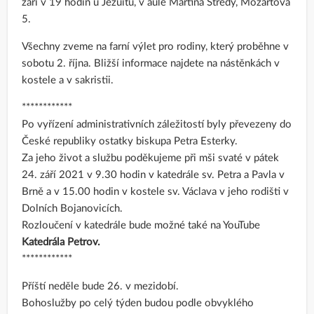
září v 19 hodin u Jezuitů, v aule Martina Středy, Mozartova
5.
Všechny zveme na farní výlet pro rodiny, který proběhne v
sobotu 2. října. Bližší informace najdete na nástěnkách v
kostele a v sakristii.
************
Po vyřízení administrativních záležitostí byly převezeny do
České republiky ostatky biskupa Petra Esterky.
Za jeho život a službu poděkujeme při mši svaté v pátek
24. září 2021 v 9.30 hodin v katedrále sv. Petra a Pavla v
Brně a v 15.00 hodin v kostele sv. Václava v jeho rodišti v
Dolních Bojanovicích.
Rozloučení v katedrále bude možné také na YouTube
Katedrála Petrov.
************
Příští neděle bude 26. v mezidobí.
Bohoslužby po celý týden budou podle obvyklého