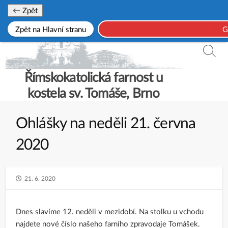
Skip
← Zpět
to
Zpět na Hlavní stranu
G
content
Searc
Toggl
Římskokatolická farnost u
kostela sv. Tomáše, Brno
Ohlášky na neděli 21. června
2020
PUBLISHED
21. 6. 2020
DATE
Dnes slavíme 12. neděli v mezidobí. Na stolku u vchodu
najdete nové číslo našeho farního zpravodaje Tomášek.