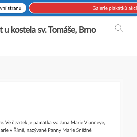
vní stranu
Galerie plakátků akcí
t u kostela sv. Tomáše, Brno
Search
Toggle
kve. Ve čtvrtek je památka sv. Jana Marie Vianneye,
Marie v Římě, nazývané Panny Marie Sněžné.