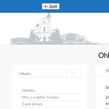
Skip
← Zpět
to
content
Ohl
Search
Search
Dn
Ohlášky
Zí
Mše u svatého Tomáše
k
Časté dotazy