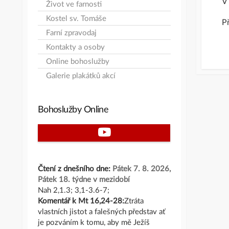
V
Život ve farnosti
Kostel sv. Tomáše
Př
Farní zpravodaj
Kontakty a osoby
Online bohoslužby
Galerie plakátků akcí
Bohoslužby Online
Youtube
Čtení z dnešního dne:
Pátek 7. 8. 2026,
Pátek 18. týdne v mezidobí
Nah 2,1.3; 3,1-3.6-7;
Komentář k Mt 16,24-28:
Ztráta
vlastních jistot a falešných představ ať
je pozváním k tomu, aby mě Ježíš