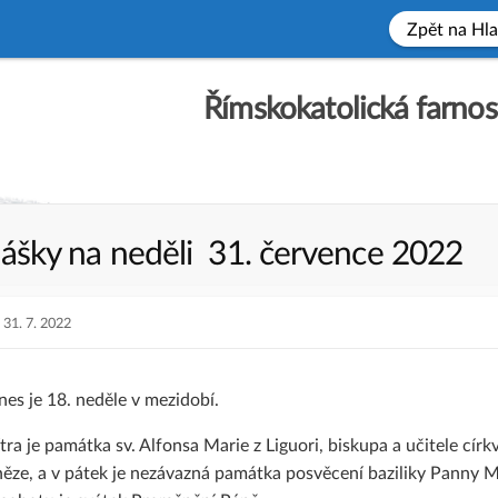
Zpět na Hla
Římskokatolická farnos
ášky na neděli 31. července 2022
PUBLISHED
31. 7. 2022
DATE
es je 18. neděle v mezidobí.
tra je památka sv. Alfonsa Marie z Liguori, biskupa a učitele cír
něze, a v pátek je nezávazná památka posvěcení baziliky Panny 