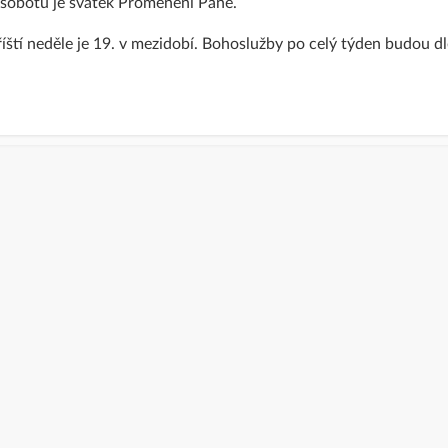
 sobotu je svátek Proměnění Páně.
íští neděle je 19. v mezidobí. Bohoslužby po celý týden budou d