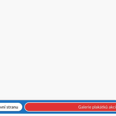
vní stranu
Galerie plakátků akcí