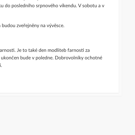
tku do posledního srpnového víkendu. V sobotu a v
h budou zveřejněny na vývěsce.
rnosti. Je to také den modliteb farnosti za
ti, ukončen bude v poledne. Dobrovolníky ochotné
.