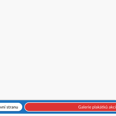
vní stranu
Galerie plakátků akcí