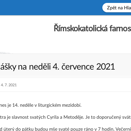
Zpět na Hla
Římskokatolická farnos
ášky na neděli 4. července 2021
PUBLISHED
4. 7. 2021
DATE
es je 14. neděle v liturgickém mezidobí.
tra je slavnost svatých Cyrila a Metoděje. Je to doporučený svát
 úterý do pátku budou mše svaté pouze ráno v 7 hodin. Večerní m