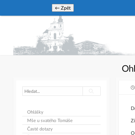
Skip
← Zpět
to
content
Ohl
Search
Search
Dn
Ohlášky
Zí
Mše u svatého Tomáše
Časté dotazy
Od