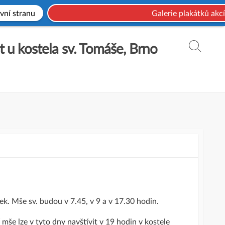
vní stranu
Galerie plakátků akcí
t u kostela sv. Tomáše, Brno
Search
Toggle
ek. Mše sv. budou v 7.45, v 9 a v 17.30 hodin.
še lze v tyto dny navštívit v 19 hodin v kostele