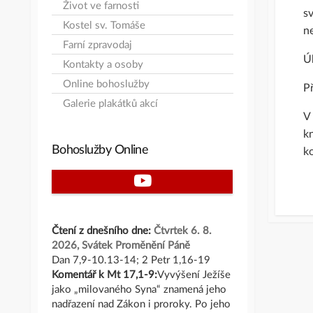
Život ve farnosti
sv
Kostel sv. Tomáše
n
Farní zpravodaj
Úk
Kontakty a osoby
Online bohoslužby
Př
Galerie plakátků akcí
V 
kn
Bohoslužby Online
ko
Youtube
Čtení z dnešního dne:
Čtvrtek 6. 8.
2026, Svátek Proměnění Páně
Dan 7,9-10.13-14; 2 Petr 1,16-19
Komentář k Mt 17,1-9:
Vyvýšení Ježíše
jako „milovaného Syna“ znamená jeho
nadřazení nad Zákon i proroky. Po jeho