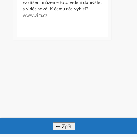
vzkříšení můžeme toto vidění domýšlet
a vidět nově. K čemu nás vybízí?
www.vira.cz
← Zpět