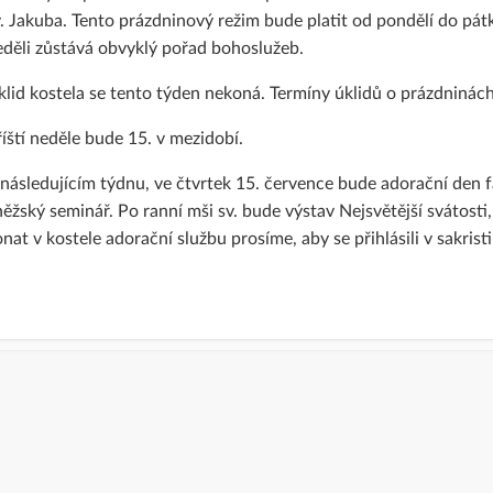
. Jakuba. Tento prázdninový režim bude platit od pondělí do pá
eděli zůstává obvyklý pořad bohoslužeb.
lid kostela se tento týden nekoná. Termíny úklidů o prázdninác
íští neděle bude 15. v mezidobí.
následujícím týdnu, ve čtvrtek 15. července bude adorační den fa
ěžský seminář. Po ranní mši sv. bude výstav Nejsvětější svátos
nat v kostele adorační službu prosíme, aby se přihlásili v sakristii