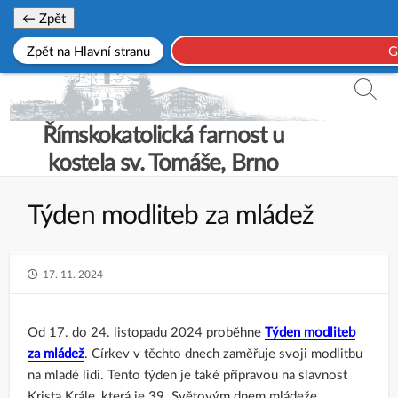
Skip
← Zpět
to
Zpět na Hlavní stranu
G
content
Searc
Toggl
Římskokatolická farnost u
kostela sv. Tomáše, Brno
Týden modliteb za mládež
PUBLISHED
17. 11. 2024
DATE
Od 17. do 24. listopadu 2024 proběhne
Týden modliteb
za mládež
. Církev v těchto dnech zaměřuje svoji modlitbu
na mladé lidi. Tento týden je také přípravou na slavnost
Krista Krále, která je 39. Světovým dnem mládeže.