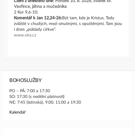
Čtení z dnešního dne:
Pondělí 10. 8. 2026, Svátek sv.
Vavřince, jáhna a mučedníka
2 Kor 9,6-10;
Komentář k Jan 12,24-26:
Být tam, kde je Kristus. Tedy
zvláště v chudých, mezi smutnými, s opuštěnými. Tam jsou
i dnes „poklady církve“.
www.vira.cz
BOHOSLUŽBY
PO – PÁ: 7:00 a 17:30
SO: 17:30 (s nedělní platností)
NE: 7:45 (latinská), 9:00, 11:00 a 19:30
Kalendář