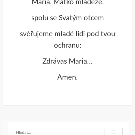
Maria, Matko mládeže,
spolu se Svatým otcem
svěřujeme mladé lidi pod tvou
ochranu:
Zdrávas Maria…
Amen.
Search
Search