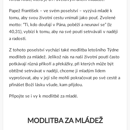
Papež František – ve svém poselství – vyzývá mladé k
tomu, aby svou životní cestu vnímali jako pouť. Zvolené
motto: “Ti, kdo doufají v Pána, poběží a neunaví se” (Iz
40,31), vybízí k tomu, aby na své pouti setrvávali v naději
a radosti.
Z tohoto poselství vychází také modlitba letošního Týdne
modliteb za mládež. Jelikož nás na naší životní pouti často
potkávají různá příkoří a překážky, při kterých může být
obtížné setrvávat v naději, chceme ji mladým lidem
vyprošovat, aby v její síle mohli pokračovat po své cestě a
přinášet Boží lásku všude, kam přijdou.
Připojte se i vy k modlitbě za mladé.
MODLITBA ZA MLÁDEŽ